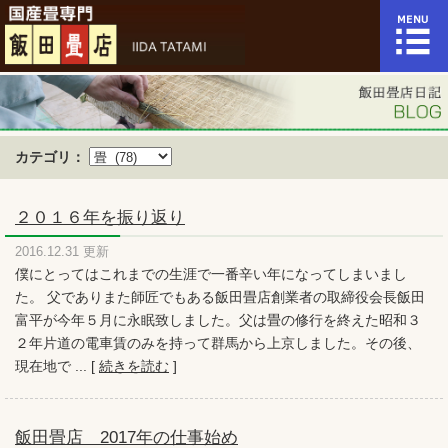
カテゴリ：
２０１６年を振り返り
2016.12.31 更新
僕にとってはこれまでの生涯で一番辛い年になってしまいまし
た。 父でありまた師匠でもある飯田畳店創業者の取締役会長飯田
富平が今年５月に永眠致しました。父は畳の修行を終えた昭和３
２年片道の電車賃のみを持って群馬から上京しました。その後、
現在地で ... [
続きを読む
]
飯田畳店 2017年の仕事始め