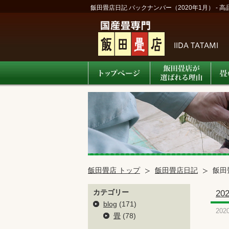
飯田畳店日記 バックナンバー（2020年1月） - 
飯田畳店 トップ
飯田畳店日記
飯田
カテゴリー
2
blog
(171)
202
畳
(78)