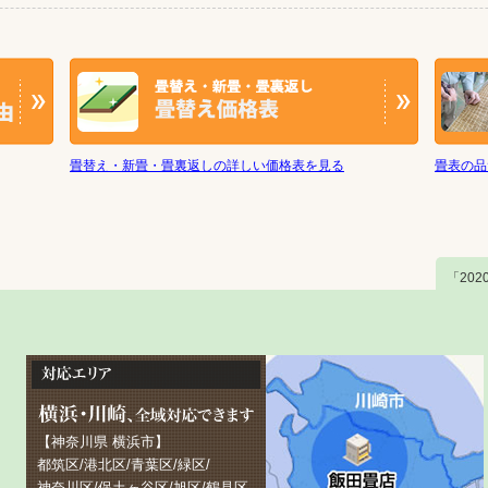
畳替え・新畳・畳裏返しの詳しい価格表を見る
畳表の品
「20
【神奈川県 横浜市】
都筑区/港北区/青葉区/緑区/