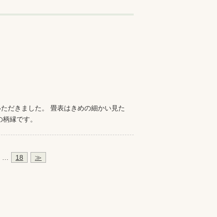
ただきました。 畳表はきめの細かい見た
の柄縁です。
…
18
≫