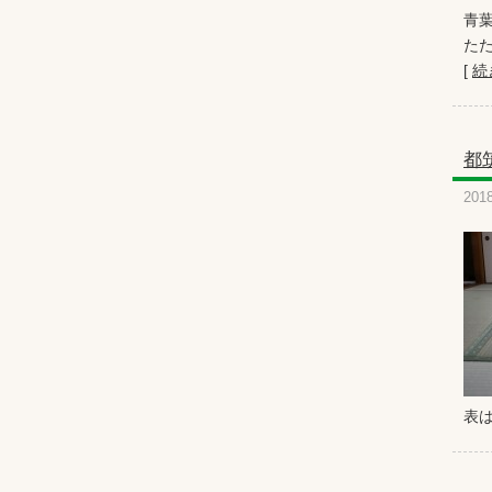
青
たた
[
続
都
201
表