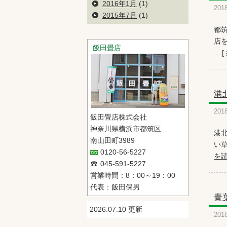
2016年1月
(1)
201
2015年7月
(1)
都
店
飯田畳店
... [
港
201
飯田畳店株式会社
神奈川県横浜市都筑区
港
南山田町3989
い草
0120-56-5227
を
045-591-5227
営業時間：8：00～19：00
代表：飯田保男
青
2026.07.10 更新
201