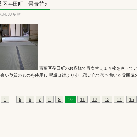
葉区荏田町 畳表替え
8.04.30 更新
青葉区荏田町のお客様で畳表替え１４枚をさせてい
の良い草質のものを使用し 畳縁は紺より少し薄い色で落ち着いた雰囲気
1
…
5
6
7
8
9
10
11
12
13
14
15