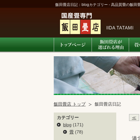
飯田畳店日記：blogカテゴリー - 高品質畳の飯田畳店 |
飯田畳店 トップ
飯田畳店日記
カテゴリー
≪
blog
(171)
畳
(78)
港