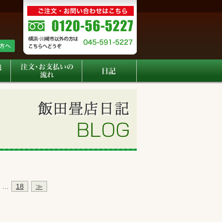
…
18
≫