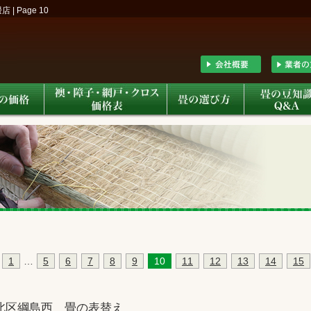
 Page 10
1
…
5
6
7
8
9
10
11
12
13
14
15
北区綱島西 畳の表替え