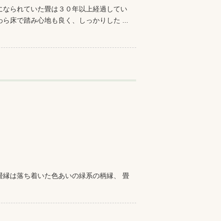
になられていた畳は３０年以上経過してい
ら床で踏み心地も良く、しっかりした ...
畳縁は落ち着いた色あいの緑系の柄縁、 畳