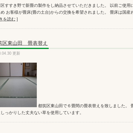
葉区すすき野で新畳の製作をし納品させていただきました。 以前ご使用
め お客様が畳床(畳の土台)からの交換を希望されました。 畳床は国産わ
きを読む
]
筑区東山田 畳表替え
8.04.30 更新
都筑区東山田で６畳間の畳表替えを致しました。 
はしっかりした丈夫ない草を使用しています。