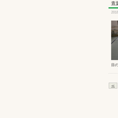
青
201
目
≪