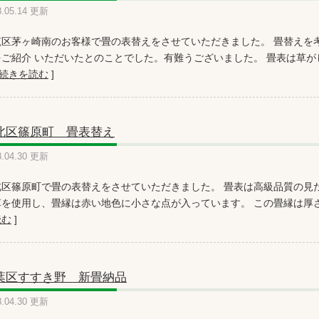
8.05.14 更新
筑区茅ヶ崎南のお客様で畳の表替えをさせていただきました。 畳替えを
をご紹介 いただいたとのことでした。有難うございました。 畳表は草
続きを読む
]
北区篠原町 畳表替え
8.04.30 更新
北区篠原町で畳の表替えをさせていただきました。 畳表は高級品質の見
を使用し、畳縁は赤い地色に小さな点が入っています。 この畳縁は厚さもあ
読む
]
葉区すすき野 新畳納品
8.04.30 更新