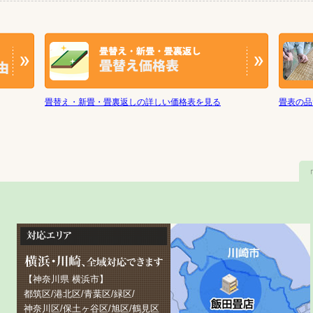
畳替え・新畳・畳裏返しの詳しい価格表を見る
畳表の品
【神奈川県 横浜市】
都筑区/港北区/青葉区/緑区/
神奈川区/保土ヶ谷区/旭区/鶴見区